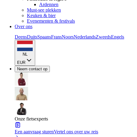
Ardennen
Must-see plekken
Keuken & bier
Evenementen & festivals
Over ons
Deens
Duits
Spaans
Frans
Noors
Nederlands
Zweeds
Engels
NL
EUR
Neem contact op
Onze fietsexperts
Een aanvraag sturen
Vertel ons over uw reis