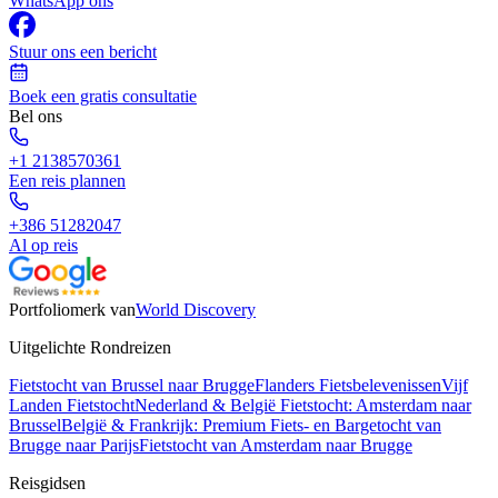
WhatsApp ons
Stuur ons een bericht
Boek een gratis consultatie
Bel ons
+1 2138570361
Een reis plannen
+386 51282047
Al op reis
Portfoliomerk van
World Discovery
Uitgelichte Rondreizen
Fietstocht van Brussel naar Brugge
Flanders Fietsbelevenissen
Vijf
Landen Fietstocht
Nederland & België Fietstocht: Amsterdam naar
Brussel
België & Frankrijk: Premium Fiets- en Bargetocht van
Brugge naar Parijs
Fietstocht van Amsterdam naar Brugge
Reisgidsen