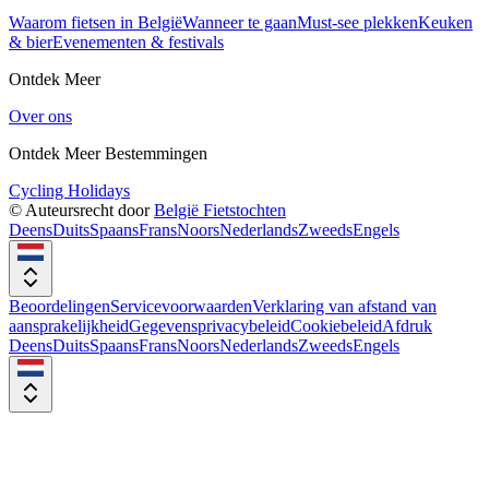
Waarom fietsen in België
Wanneer te gaan
Must-see plekken
Keuken
& bier
Evenementen & festivals
Ontdek Meer
Over ons
Ontdek Meer Bestemmingen
Cycling Holidays
© Auteursrecht door
België Fietstochten
Deens
Duits
Spaans
Frans
Noors
Nederlands
Zweeds
Engels
Beoordelingen
Servicevoorwaarden
Verklaring van afstand van
aansprakelijkheid
Gegevensprivacybeleid
Cookiebeleid
Afdruk
Deens
Duits
Spaans
Frans
Noors
Nederlands
Zweeds
Engels