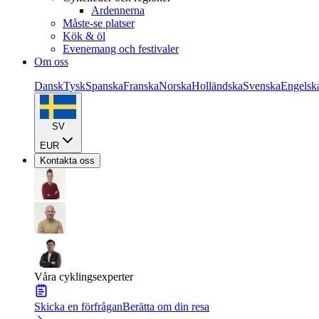
Ardennerna
Måste-se platser
Kök & öl
Evenemang och festivaler
Om oss
Dansk
Tysk
Spanska
Franska
Norska
Holländska
Svenska
Engelsk
SV
EUR
Kontakta oss
Våra cyklingsexperter
Skicka en förfrågan
Berätta om din resa