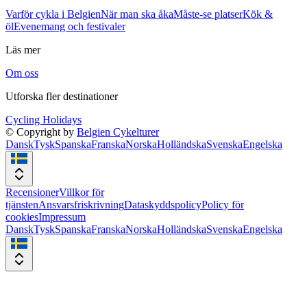
Varför cykla i Belgien
När man ska åka
Måste-se platser
Kök &
öl
Evenemang och festivaler
Läs mer
Om oss
Utforska fler destinationer
Cycling Holidays
© Copyright by
Belgien Cykelturer
Dansk
Tysk
Spanska
Franska
Norska
Holländska
Svenska
Engelska
Recensioner
Villkor för
tjänsten
Ansvarsfriskrivning
Dataskyddspolicy
Policy för
cookies
Impressum
Dansk
Tysk
Spanska
Franska
Norska
Holländska
Svenska
Engelska