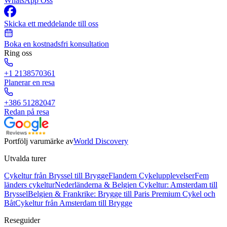
WhatsApp Oss
Skicka ett meddelande till oss
Boka en kostnadsfri konsultation
Ring oss
+1 2138570361
Planerar en resa
+386 51282047
Redan på resa
Portfölj varumärke av
World Discovery
Utvalda turer
Cykeltur från Bryssel till Brygge
Flandern Cykelupplevelser
Fem
länders cykeltur
Nederländerna & Belgien Cykeltur: Amsterdam till
Bryssel
Belgien & Frankrike: Brygge till Paris Premium Cykel och
Båt
Cykeltur från Amsterdam till Brygge
Reseguider