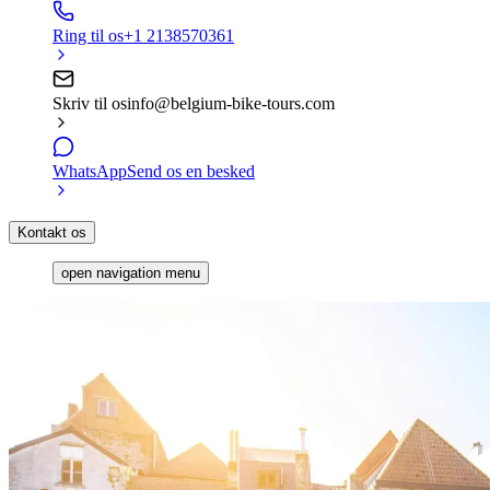
Ring til os
+1 2138570361
Skriv til os
info@belgium-bike-tours.com
WhatsApp
Send os en besked
Kontakt os
open navigation menu