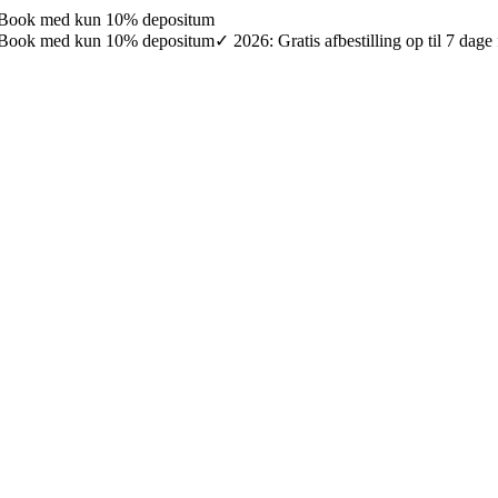
027: Book med kun 10% depositum
027: Book med kun 10% depositum
✓ 2026: Gratis afbestilling op til 7 da