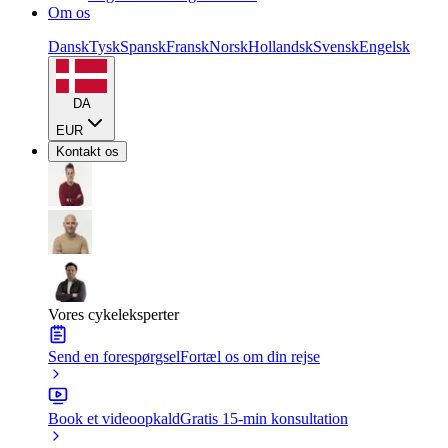
Om os
Dansk
Tysk
Spansk
Fransk
Norsk
Hollandsk
Svensk
Engelsk
DA
EUR
Kontakt os
Vores cykeleksperter
Send en forespørgsel
Fortæl os om din rejse
Book et videoopkald
Gratis 15-min konsultation