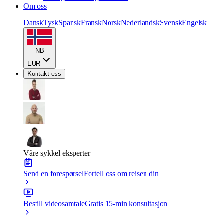
Om oss
Dansk
Tysk
Spansk
Fransk
Norsk
Nederlandsk
Svensk
Engelsk
NB
EUR
Kontakt oss
Våre sykkel eksperter
Send en forespørsel
Fortell oss om reisen din
Bestill videosamtale
Gratis 15-min konsultasjon