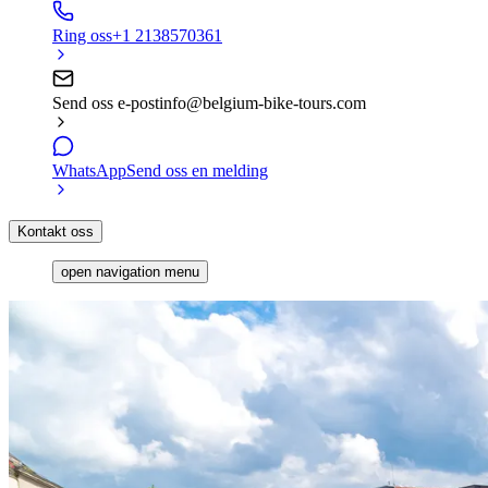
Ring oss
+1 2138570361
Send oss e-post
info@belgium-bike-tours.com
WhatsApp
Send oss en melding
Kontakt oss
open navigation menu