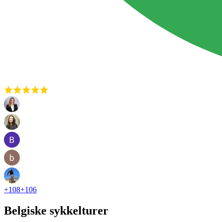
+
108
+
106
Belgiske sykkelturer